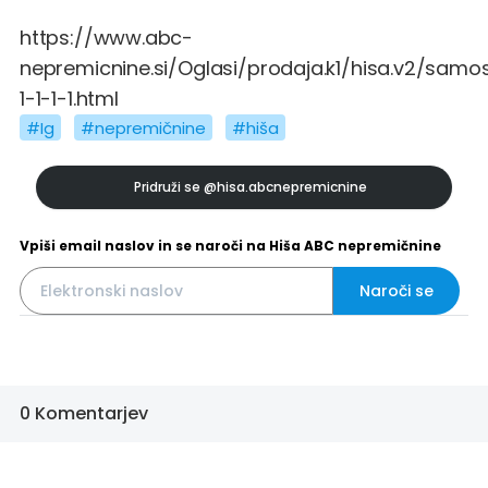
https://www.abc-
nepremicnine.si/Oglasi/prodaja.k1/hisa.v2/samo
1-1-1-1.html
#Ig
#nepremičnine
#hiša
Pridruži se
@hisa.abcnepremicnine
Vpiši email naslov in se naroči na Hiša ABC nepremičnine
Naroči se
0 Komentarjev