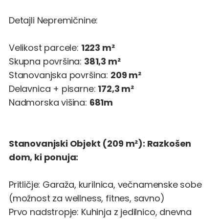
Detajli Nepremičnine:
Velikost parcele:
1223 m²
Skupna površina:
381,3 m²
Stanovanjska površina:
209 m²
Delavnica + pisarne:
172,3 m²
Nadmorska višina:
681m
Stanovanjski Objekt (209 m²): Razkošen
dom, ki ponuja:
Pritličje: Garaža, kurilnica, večnamenske sobe
(možnost za wellness, fitnes, savno)
Prvo nadstropje: Kuhinja z jedilnico, dnevna