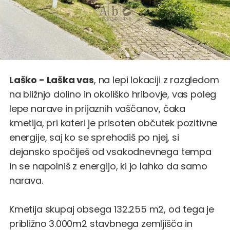
Laško - Laška vas
, na lepi lokaciji z razgledom
na bližnjo dolino in okoliško hribovje, vas poleg
lepe narave in prijaznih vaščanov, čaka
kmetija, pri kateri je prisoten občutek pozitivne
energije, saj ko se sprehodiš po njej, si
dejansko spočiješ od vsakodnevnega tempa
in se napolniš z energijo, ki jo lahko da samo
narava.
Kmetija skupaj obsega 132.255 m2, od tega je
približno 3.000m2 stavbnega zemljišča in