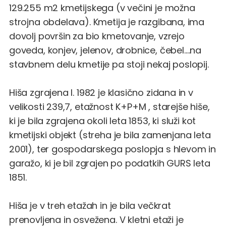
129.255 m2 kmetijskega (v večini je možna
strojna obdelava). Kmetija je razgibana, ima
dovolj površin za bio kmetovanje, vzrejo
goveda, konjev, jelenov, drobnice, čebel….na
stavbnem delu kmetije pa stoji nekaj poslopij.
Hiša zgrajena l. 1982 je klasično zidana in v
velikosti 239,7, etažnost K+P+M , starejše hiše,
ki je bila zgrajena okoli leta 1853, ki služi kot
kmetijski objekt (streha je bila zamenjana leta
2001), ter gospodarskega poslopja s hlevom in
garažo, ki je bil zgrajen po podatkih GURS leta
1851.
Hiša je v treh etažah in je bila večkrat
prenovljena in osvežena. V kletni etaži je