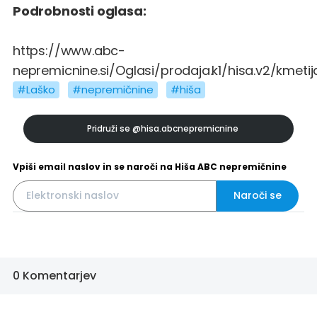
Podrobnosti oglasa:
https://www.abc-
nepremicnine.si/Oglasi/prodaja.k1/hisa.v2/kmetij
#Laško
#nepremičnine
#hiša
Pridruži se
@hisa.abcnepremicnine
Vpiši email naslov in se naroči na Hiša ABC nepremičnine
Naroči se
0 Komentarjev