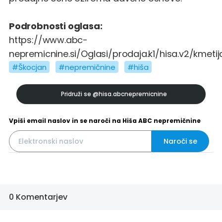
Podrobnosti oglasa:
https://www.abc-
nepremicnine.si/Oglasi/prodaja.k1/hisa.v2/kmeti
#Škocjan
#nepremičnine
#hiša
Pridruži se
@hisa.abcnepremicnine
Vpiši email naslov in se naroči na Hiša ABC nepremičnine
Naroči se
0 Komentarjev