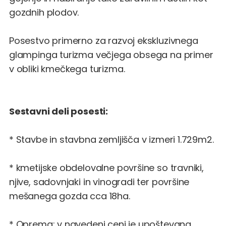
gozdnih plodov.
Posestvo primerno za razvoj ekskluzivnega
glampinga turizma večjega obsega na primer
v obliki kmečkega turizma.
Sestavni deli posesti:
* Stavbe in stavbna zemljišča v izmeri 1.729m2.
* kmetijske obdelovalne površine so travniki,
njive, sadovnjaki in vinogradi ter površine
mešanega gozda cca 18ha.
* Oprema: v navedeni ceni je upoštevana