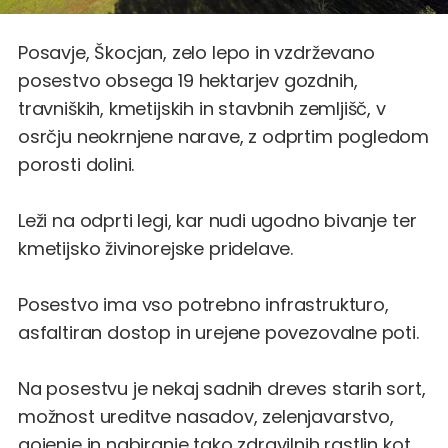
Posavje, Škocjan, zelo lepo in vzdrževano
posestvo obsega 19 hektarjev gozdnih,
travniških, kmetijskih in stavbnih zemljišč, v
osrčju neokrnjene narave, z odprtim pogledom
porosti dolini.
Leži na odprti legi, kar nudi ugodno bivanje ter
kmetijsko živinorejske pridelave.
Posestvo ima vso potrebno infrastrukturo,
asfaltiran dostop in urejene povezovalne poti.
Na posestvu je nekaj sadnih dreves starih sort,
možnost ureditve nasadov, zelenjavarstvo,
gojenje in nabiranje tako zdravilnih rastlin kot