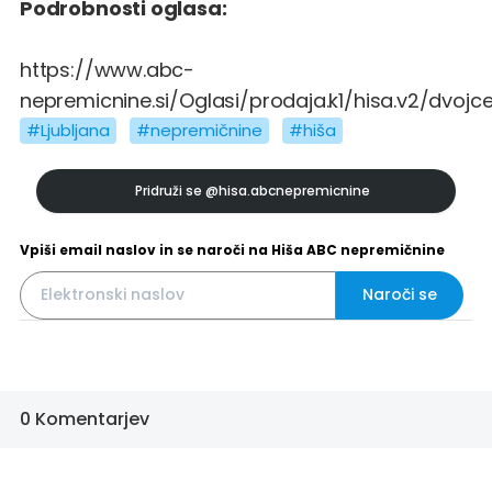
Podrobnosti oglasa:
https://www.abc-
nepremicnine.si/Oglasi/prodaja.k1/hisa.v2/dvojce
#Ljubljana
#nepremičnine
#hiša
Pridruži se
@hisa.abcnepremicnine
Vpiši email naslov in se naroči na Hiša ABC nepremičnine
Naroči se
0 Komentarjev