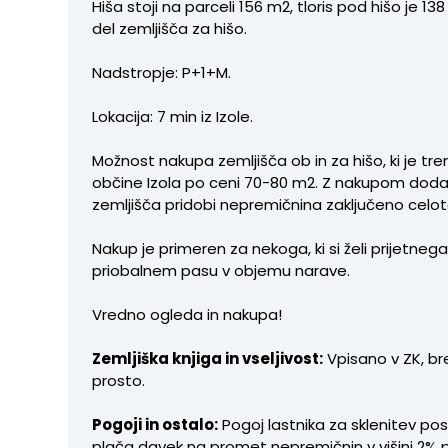
Hiša stoji na parceli 156 m2, tloris pod hišo je 138
del zemljišča za hišo.
Nadstropje: P+1+M.
Lokacija: 7 min iz Izole.
Možnost nakupa zemljišča ob in za hišo, ki je tre
občine Izola po ceni 70-80 m2. Z nakupom dod
zemljišča pridobi nepremičnina zaključeno celot
Nakup je primeren za nekoga, ki si želi prijetneg
priobalnem pasu v objemu narave.
Vredno ogleda in nakupa!
Zemljiška knjiga in vseljivost:
Vpisano v ZK, b
prosto.
Pogoji in ostalo:
Pogoj lastnika za sklenitev pos
plača davek na promet nepremičnin v višini 2% 