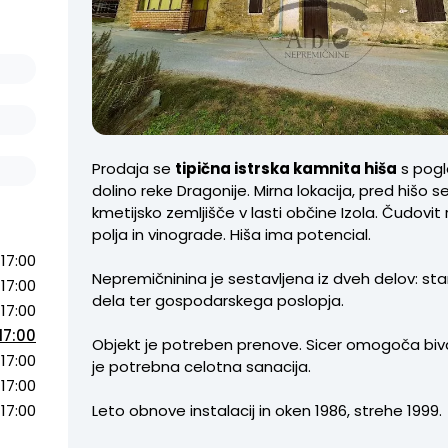
Prodaja se
tipična istrska kamnita hiša
s pog
dolino reke Dragonije. Mirna lokacija, pred hišo s
kmetijsko zemljišče v lasti občine Izola. Čudovit
polja in vinograde. Hiša ima potencial.
 17:00
Nepremičninina je sestavljena iz dveh delov: s
 17:00
dela ter gospodarskega poslopja.
 17:00
17:00
Objekt je potreben prenove. Sicer omogoča biv
 17:00
je potrebna celotna sanacija.
 17:00
 17:00
Leto obnove instalacij in oken 1986, strehe 1999.