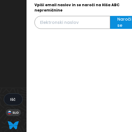
Vpiši email naslov in se naroči na Hiša ABC
nepremičnine
Naroči
se
Išči
SLO