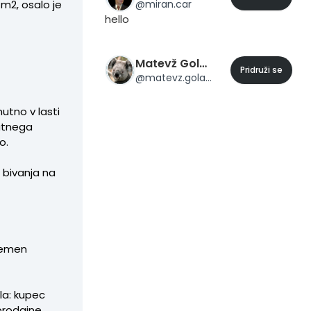
@
miran.car
 m2, osalo je
pametnih mest. ✔ Vse informacije
hello
so vam na voljo na telefonski
številki: 031 796888
Matevž Golavšek
Pridruži se
@
matevz.golavsek
nutno v lasti
atnega
o.
a bivanja na
remen
la: kupec
prodajne