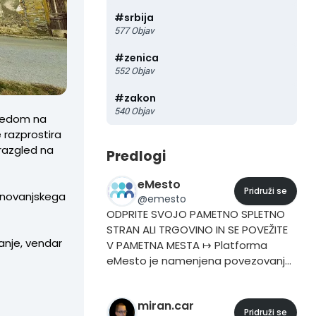
#
srbija
577
Objav
#
zenica
552
Objav
#
zakon
540
Objav
ledom na
e razprostira
 razgled na
Predlogi
eMesto
Pridruži se
tanovanjskega
@
emesto
ODPRITE SVOJO PAMETNO SPLETNO
STRAN ALI TRGOVINO IN SE POVEŽITE
anje, vendar
V PAMETNA MESTA ↦ Platforma
eMesto je namenjena povezovanju
v lokalnih skupnostih. ↦ Vašo
pametno stran in trgovino
miran.car
povežemo v omrežje do 212
Pridruži se