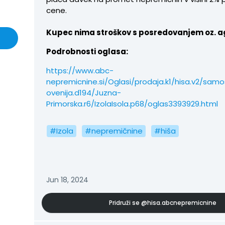
cene.
Kupec nima stroškov s posredovanjem oz. a
Podrobnosti oglasa:
https://www.abc-
nepremicnine.si/Oglasi/prodaja.k1/hisa.v2/samos
ovenija.d194/Juzna-
Primorska.r6/IzolaIsola.p68/oglas3393929.html
#Izola
#nepremičnine
#hiša
Jun 18, 2024
Pridruži se
@hisa.abcnepremicnine