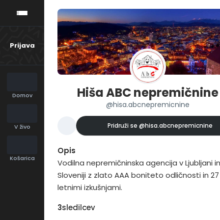
Prijava
Hiša ABC nepremičnine
Domov
@hisa.abcnepremicnine
Pridruži se
@hisa.abcnepremicnine
V živo
Opis
Košarica
Vodilna nepremičninska agencija v Ljubljani i
Sloveniji z zlato AAA boniteto odličnosti in 27
letnimi izkušnjami.
3
sledilcev