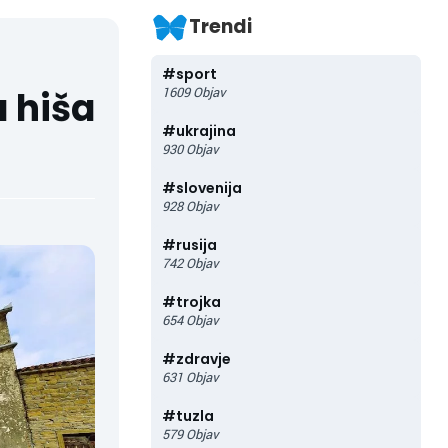
Trendi
#
sport
 hiša
1609
Objav
#
ukrajina
930
Objav
#
slovenija
928
Objav
#
rusija
742
Objav
#
trojka
654
Objav
#
zdravje
631
Objav
#
tuzla
579
Objav