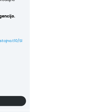
gencijo.
tojna.t10/Sl